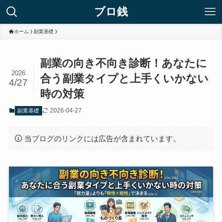
ブロ銭
ホーム
副業基礎
副業の向き不向き診断！あなたに
2026
合う副業タイプと上手くいかない
4/27
時の対策
2026-04-27
副業基礎
当ブログのリンクには広告が含まれています。