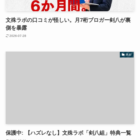
文殊ラボの口コミが怪しい。月7桁ブロガー剣八が裏
側を暴露
2026-07-28
教材
保護中: 【ハズレなし】文殊ラボ「剣八組」特典一覧