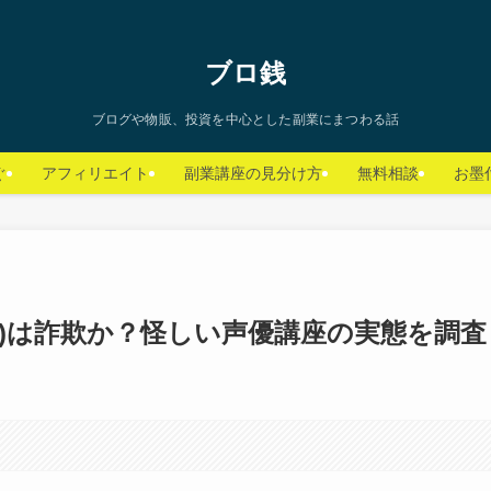
ブロ銭
ブログや物販、投資を中心とした副業にまつわる話
ぐ
アフィリエイト
副業講座の見分け方
無料相談
お墨
ー)は詐欺か？怪しい声優講座の実態を調査