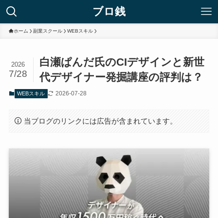
ブロ銭
ホーム
副業スクール
WEBスキル
白瀬ぱんだ氏のCIデザインと新世
2026
7/28
代デザイナー発掘講座の評判は？
2026-07-28
WEBスキル
当ブログのリンクには広告が含まれています。