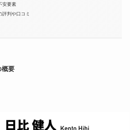
その不安要素
ionの評判や口コミ
nの概要