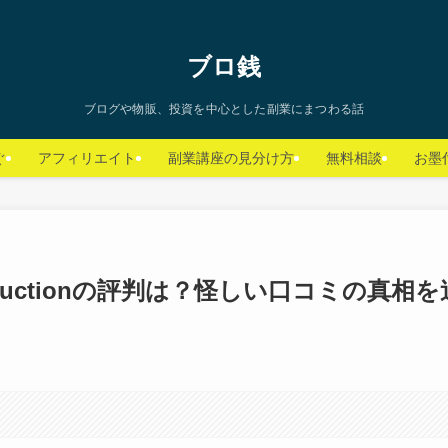
ブロ銭
ブログや物販、投資を中心とした副業にまつわる話
ぐ
アフィリエイト
副業講座の見分け方
無料相談
お墨
roductionの評判は？怪しい口コミの真相を