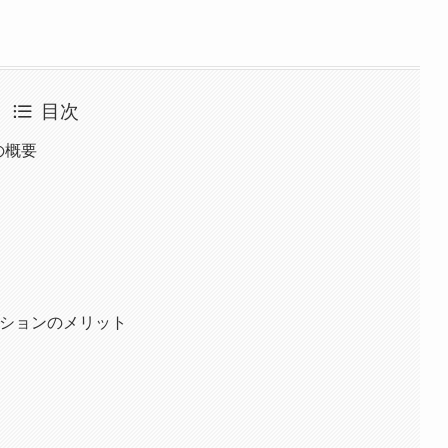
目次
nの概要
クションのメリット