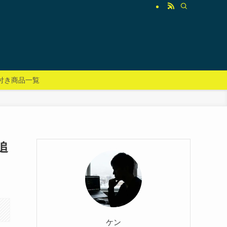
付き商品一覧
追
ケン