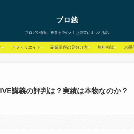
ブロ銭
ブログや物販、投資を中心とした副業にまつわる話
ぐ
アフィリエイト
副業講座の見分け方
無料相談
お墨
 to LIVE講義の評判は？実績は本物なのか？