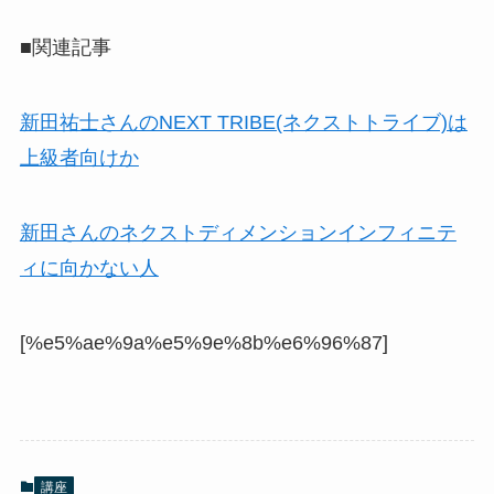
■関連記事
新田祐士さんのNEXT TRIBE(ネクストトライブ)は
上級者向けか
新田さんのネクストディメンションインフィニテ
ィに向かない人
[%e5%ae%9a%e5%9e%8b%e6%96%87]
講座