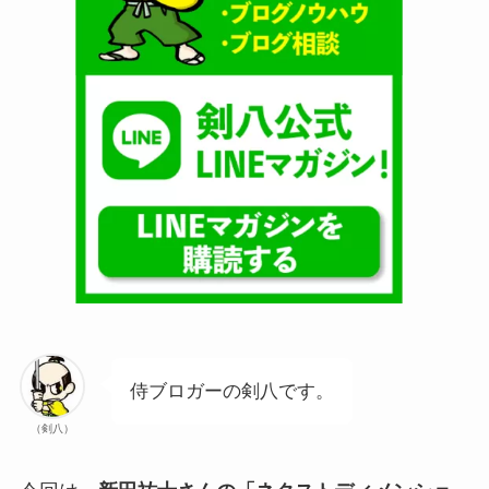
侍ブロガーの剣八です。
（剣八）